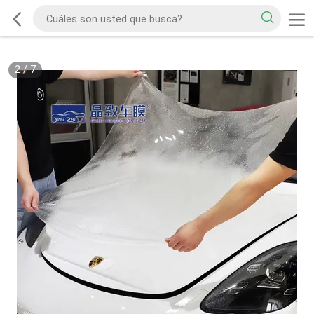
2
/
7