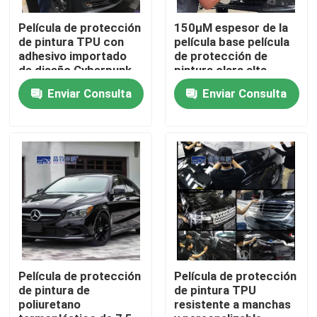
Película de protección
150μM espesor de la
Sobre nosotros
de pintura TPU con
película base película
adhesivo importado
de protección de
de diseño Cyberpunk
pintura clara alta
flexibilidad
Visita a la fábrica
Enviar Consulta
Enviar Consulta
Control de Calidad
Contacto
noticias
Todos los casos
Película de protección
Película de protección
de pintura de
de pintura TPU
poliuretano
resistente a manchas
Película de protección de pintura coloreada