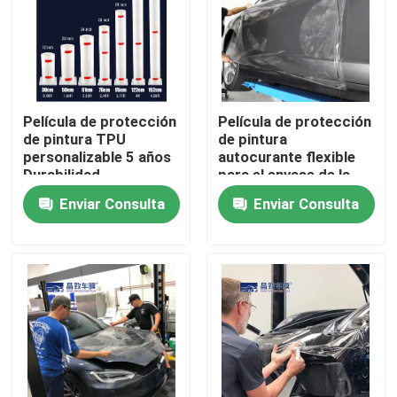
Película de protección
Película de protección
de pintura TPU
de pintura
personalizable 5 años
autocurante flexible
Durabilidad
para el envase de la
pegamento importado
carrocería del
Enviar Consulta
Enviar Consulta
automóvil Resistencia
a manchas
Inicio
Productos
Videos