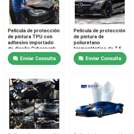
Sobre nosotros
Película de protección
Película de protección
Visita a la fábrica
de pintura TPU con
de pintura de
adhesivo importado
poliuretano
de diseño Cyberpunk
termoplástico de 7,5
millas de espesor fácil
Control de Calidad
Enviar Consulta
Enviar Consulta
de instalar
Contacto
noticias
Todos los casos
Película de protección de pintura coloreada