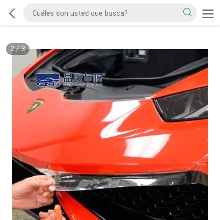
2
/
3