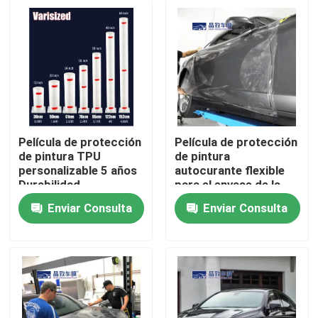
Película de protección
Película de protección
de pintura TPU
de pintura
personalizable 5 años
autocurante flexible
Durabilidad
para el envase de la
pegamento importado
carrocería del
Enviar Consulta
Enviar Consulta
automóvil Resistencia
Inicio
a manchas
Productos
Videos