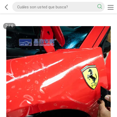
2
/
6