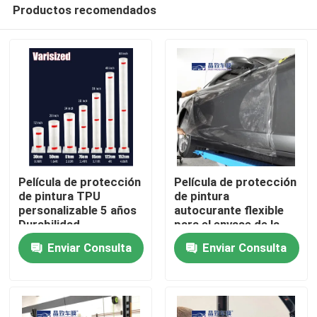
Productos recomendados
Película de protección
Película de protección
de pintura TPU
de pintura
personalizable 5 años
autocurante flexible
Inicio
Durabilidad
para el envase de la
pegamento importado
carrocería del
Enviar Consulta
Enviar Consulta
automóvil Resistencia
a manchas
Productos
Videos