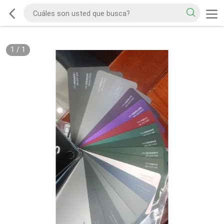
1
/
1