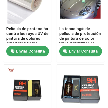
Sobre nosotros
Película de protección
La tecnología de
Visita a la fábrica
contra los rayos UV de
película de protección
pintura de colores
de pintura de color
duradera y fiable
vinilo garantiza una
Control de Calidad
resistencia a los
Enviar Consulta
Enviar Consulta
arañazos de 0,2 mm
Contacto
noticias
Todos los casos
Película de protección de pintura coloreada