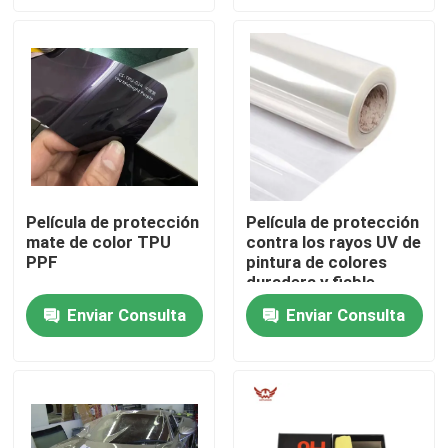
Sobre nosotros
Visita a la fábrica
Control de Calidad
Película de protección
Película de protección
mate de color TPU
contra los rayos UV de
Contacto
PPF
pintura de colores
duradera y fiable
noticias
Enviar Consulta
Enviar Consulta
Todos los casos
Película de protección de pintura coloreada