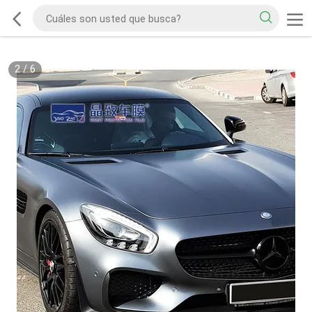
2
/
6