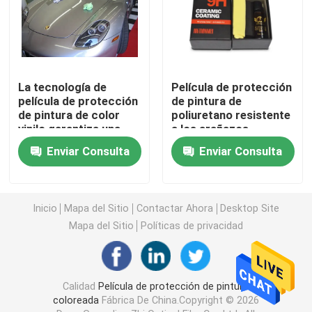
Película de la protección de la pintura de TPU
Película de protección de pintura TPH
La tecnología de
Película de protección
película de protección
de pintura de
de pintura de color
poliuretano resistente
Tinte de las ventanillas del coche
vinilo garantiza una
a los arañazos
resistencia a los
Enviar Consulta
Enviar Consulta
arañazos de 0,2 mm
Película de vinilo PET
Inicio
Mapa del Sitio
Contactar Ahora
Desktop Site
Película del vinilo del PVC
Mapa del Sitio
Políticas de privacidad
Libro de la muestra del abrigo del coche
Calidad
Película de protección de pintura
Herramienta de envoltura de coche
coloreada
Fábrica De China.Copyright © 2026