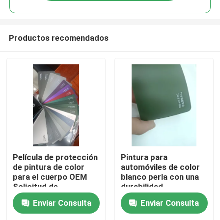
Productos recomendados
Inicio
Película de protección
Pintura para
de pintura de color
automóviles de color
para el cuerpo OEM
blanco perla con una
Productos
Solicitud de
durabilidad
especificación
excepcional
Enviar Consulta
Enviar Consulta
personalizada
Videos