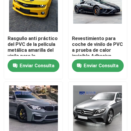
Rasguño anti práctico
Revestimiento para
del PVC de la película
coche de vinilo de PVC
metálica amarilla del
a prueba de calor
vinilo para la
invisible Adhesivo
carrocería
extraíble resistente al
Enviar Consulta
Enviar Consulta
fuego
Inicio
Productos
Videos