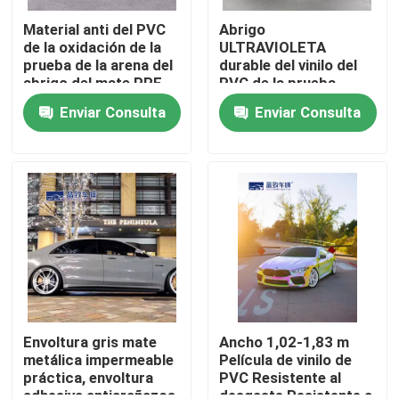
Material anti del PVC
Abrigo
de la oxidación de la
ULTRAVIOLETA
Sobre nosotros
prueba de la arena del
durable del vinilo del
abrigo del mate PPF
PVC de la prueba,
del coche cristalino de
protección resistente
Visita a la fábrica
Enviar Consulta
Enviar Consulta
RoHS
PPF del coche del
desgaste
Control de Calidad
Contacto
noticias
Todos los casos
Envoltura gris mate
Ancho 1,02-1,83 m
metálica impermeable
Película de vinilo de
práctica, envoltura
PVC Resistente al
Película de protección de pintura coloreada
adhesiva antiarañazos
desgaste Resistente a