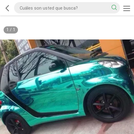
1
/
1