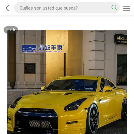
2
/
6