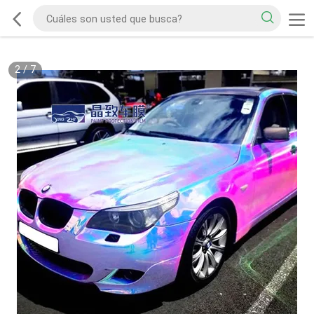
2
/
7