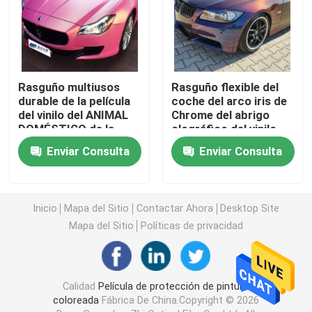
Película de la protección de la pintura de TPU
Película de protección de pintura TPH
Rasguño multiusos
Rasguño flexible del
durable de la película
coche del arco iris de
del vinilo del ANIMAL
Chrome del abrigo
Tinte de las ventanillas del coche
DOMÉSTICO de la
olográfico del vinilo
prueba de la arena
resistente
Enviar Consulta
Enviar Consulta
resistente
Película de vinilo PET
Inicio
Mapa del Sitio
Contactar Ahora
Desktop Site
Película del vinilo del PVC
Mapa del Sitio
Políticas de privacidad
Libro de la muestra del abrigo del coche
Calidad
Película de protección de pintura
Herramienta de envoltura de coche
coloreada
Fábrica De China.Copyright © 2026