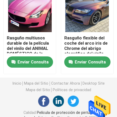
Película de la protección de la pintura de TPU
Película de protección de pintura TPH
Rasguño multiusos
Rasguño flexible del
durable de la película
coche del arco iris de
Tinte de las ventanillas del coche
del vinilo del ANIMAL
Chrome del abrigo
DOMÉSTICO de la
olográfico del vinilo
prueba de la arena
resistente
Enviar Consulta
Enviar Consulta
Película de vinilo PET
resistente
Película del vinilo del PVC
Inicio
Mapa del Sitio
Contactar Ahora
Desktop Site
Mapa del Sitio
Políticas de privacidad
Libro de la muestra del abrigo del coche
Herramienta de envoltura de coche
Calidad
Película de protección de pintura