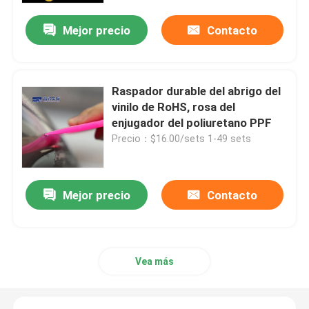
Mejor precio
Contacto
Sobre nosotros
Visita a la fábrica
Raspador durable del abrigo del
vinilo de RoHS, rosa del
enjugador del poliuretano PPF
Control de Calidad
Precio：$16.00/sets 1-49 sets
Contacto
Mejor precio
Contacto
noticias
Todos los casos
Vea más
Película de protección de pintura coloreada