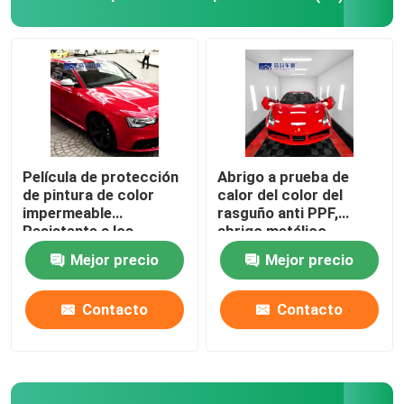
Protector de parabrisas de coche
Productos de mantenimiento de automóviles
Película de protección
Abrigo a prueba de
de pintura de color
calor del color del
impermeable
rasguño anti PPF,
Resistente a los
abrigo metálico
arañazos Práctico
brillante del vinilo del
Mejor precio
Mejor precio
rojo del vampiro
Contacto
Contacto