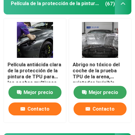
Película de la protección de la pintura de TPU
(67)
Película antiácida clara
Abrigo no tóxico del
de la protección de la
coche de la prueba
pintura de TPU para
TPU de la arena,
los coches multiusos
sujetador invisible
flexibles
curativo del uno mismo
Mejor precio
Mejor precio
para el coche
Contacto
Contacto