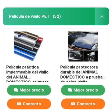
Película de vinilo PET
(52)
Película práctica
Película protectora
impermeable del vinilo
durable del ANIMAL
del ANIMAL
DOMÉSTICO a prueba
DOMÉSTICO, etiqueta
de calor, vinilo
engomada anti de la
resistente al desgaste
Mejor precio
Mejor precio
fibra de carbono
de la fibra de carbono
ULTRAVIOLETA 3D
4D
Contacto
Contacto