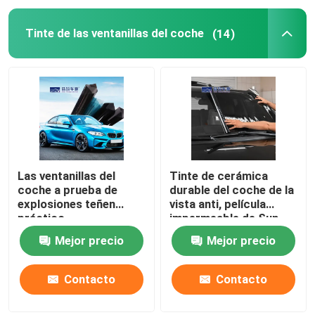
Tinte de las ventanillas del coche
(14)
Las ventanillas del
Tinte de cerámica
coche a prueba de
durable del coche de la
explosiones teñen
vista anti, película
práctico
impermeable de Sun
antideslumbrante para
para el coche
Mejor precio
Mejor precio
el vidrio auto
Contacto
Contacto